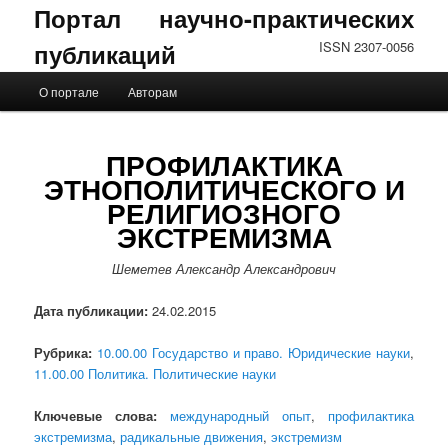
Портал научно-практических
публикаций
ISSN 2307-0056
Главное меню
О портале
Авторам
Перейти к основному содержимому
Перейти к дополнительному содержимому
ПРОФИЛАКТИКА
ЭТНОПОЛИТИЧЕСКОГО И
РЕЛИГИОЗНОГО
ЭКСТРЕМИЗМА
Шеметев Александр Александрович
Дата публикации:
24.02.2015
Рубрика:
10.00.00 Государство и право. Юридические науки
,
11.00.00 Политика. Политические науки
Ключевые слова:
международный опыт
,
профилактика
экстремизма
,
радикальные движения
,
экстремизм