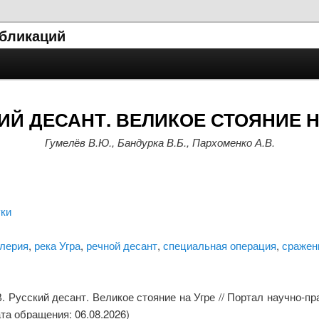
убликаций
ИЙ ДЕСАНТ. ВЕЛИКОЕ СТОЯНИЕ Н
Гумелёв В.Ю., Бандурка В.Б., Пархоменко А.В.
уки
ллерия
,
река Угра
,
речной десант
,
специальная операция
,
сражен
. Русский десант. Великое стояние на Угре // Портал научно-п
дата обращения: 06.08.2026)