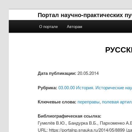
Портал научно-практических п
Главное меню
О портале
Авторам
Перейти к основному содержимому
Перейти к дополнительному содержимому
РУССК
Дата публикации:
20.05.2014
Рубрика:
03.00.00 История. Исторические на
Ключевые слова:
переправы
,
полевая арти
Библиографическая ссылка:
Гумелёв В.Ю., Бандурка В.Б., Пархоменко А.В
URL: https://portalnp.snauka.ru/2014/05/8899 (