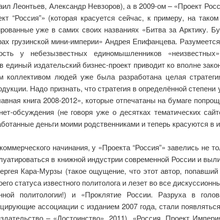
ил Леонтьев, Александр Невзоров), а в 2009-ом – «Проект Росс
кт “Россия”» (которая красуется сейчас, к примеру, на таком
ированные уже в самих своих названиях «Битва за Арктику. Б
рах грузинской мини-империи» Андрея Епифанцева. Разумеется,
ность у небезызвестных единомышленников «неизвестных» 
 в единый издательский бизнес-проект приводит ко вполне зако
ным коллективом людей уже была разработана целая стратег
одукции. Надо признать, что стратегия в определённой степени 
авная книга 2008-2012», которые отпечатаны на бумаге попрощ
ет-обсуждения (не говоря уже о десятках тематических сайт
аботанные деньги моими родственниками и теперь красуются в и
 коммерческого начинания, у «Проекта “Россия”» завелись не т
луатироваться в книжной индустрии современной России и вылилс
ергея Кара-Мурзы (такое ощущение, что этот автор, попавший 
оего статуса известного политолога и лезет во все дискуссионн
нной политологии!) и «Проклятие России. Разруха в голов
цирующие ассоциации с изданием 2007 года, стали появляться
здательство – «Достоинство», 2011), «Россия. Проект Импери