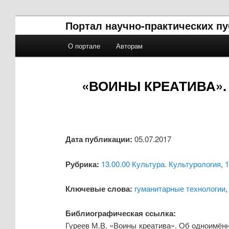
Портал научно-практических п
Главное меню
О портале
Авторам
Перейти к основному содержимому
Перейти к дополнительному содержимому
«ВОИНЫ КРЕАТИВА»
Дата публикации:
05.07.2017
Рубрика:
13.00.00 Культура. Культурология
,
1
Ключевые слова:
гуманитарные технологии
Библиографическая ссылка:
Гуреев М.В. «Воины креатива». Об одноимённ