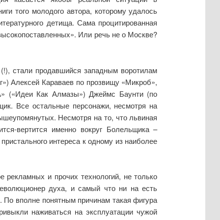
иги того молодого автора, которому удалось
итературного детища. Сама процитированная
«высокопоставленных». Или речь не о Москве?
 (!), стали продавшийся западным воротилам
г») Алексей Караваев по прозвищу «Микроб»,
А» («Идеи Как Алмазы») Джеймс Баунти (по
щик. Все остальные персонажи, несмотря на
ышеупомянутых. Несмотря на то, что львиная
ится-вертится именно вокруг Болельщика –
 пристального интереса к одному из наиболее
 рекламных и прочих технологий, не только
революционер духа, и самый что ни на есть
 По вполне понятным причинам такая фигура
привыкли наживаться на эксплуатации чужой