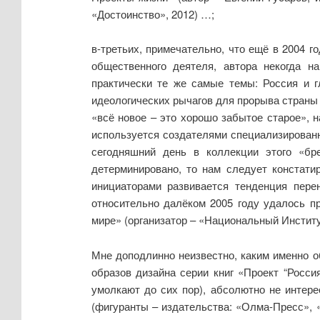
«Достоинство», 2012) …;
в-третьих, примечательно, что ещё в 2004 
общественного деятеля, автора некогда н
практически те же самые темы: Россия и г
идеологических рычагов для прорыва страны 
«всё новое – это хорошо забытое старое», н
используется создателями специализированно
сегодняшний день в коллекции этого «бр
детерминировано, то нам следует констати
инициаторами развивается тенденция пере
относительно далёком 2005 году удалось п
мире» (организатор – «Национальный Инстит
Мне доподлинно неизвестно, каким именно 
образов дизайна серии книг «Проект “Росси
умолкают до сих пор), абсолютно не интер
(фигуранты – издательства: «Олма-Пресс», 