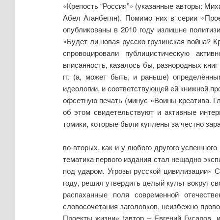
«Крепость “Россия”» (указанные авторы: Миха
Абел Аганбегян). Помимо них в серии «Прое
опубликованы в 2010 году излишне политиз
«Будет ли новая русско-грузинская война? К
спровоцировали публицистическую актив
вписанность, казалось бы, разнородных книг
гг. (а, может быть, и раньше) определён
идеологии, и соответствующей ей книжной пр
офсетную печать (минус «Воины креатива. Гл
об этом свидетельствуют и активные интерн
томики, которые были куплены за честно зар
во-вторых, как и у любого другого успешного
тематика первого издания стал нещадно эксп
под ударом. Угрозы русской цивилизации» С
году, решил утвердить целый культ вокруг св
распаханные поля современной отечестве
словосочетания заголовков, неизбежно прово
Проекты жизни» (автор – Евгений Гусаров, и