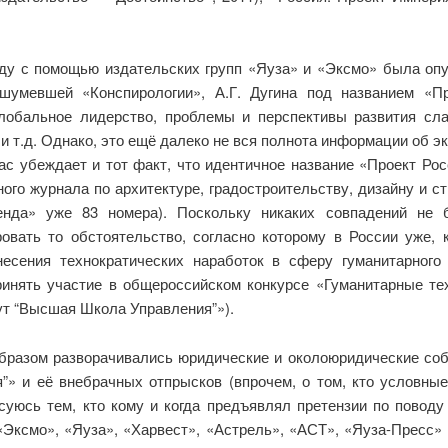
году с помощью издательских групп «Яуза» и «Эксмо» была опу
ашумевшей «Конспирологии», А.Г. Дугина под названием «П
лобальное лидерство, проблемы и перспективы развития сл
и т.д. Однако, это ещё далеко не вся полнота информации об эк
ас убеждает и тот факт, что идентичное название «Проект Ро
го журнала по архитектуре, градостроительству, дизайну и с
енда» уже 83 номера). Поскольку никаких совпадений не
ровать то обстоятельство, согласно которому в России уже,
несения технократических наработок в сферу гуманитарного
ринять участие в общероссийском конкурсе «Гуманитарные те
ут “Высшая Школа Управления”»).
образом разворачивались юридические и околоюридические соб
я”» и её внебрачных отпрысков (впрочем, о том, кто условны
есуюсь тем, кто кому и когда предъявлял претензии по повод
«Эксмо», «Яуза», «Харвест», «Астрель», «АСТ», «Яуза-Пресс»