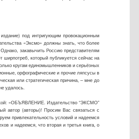
 издание) под интригующим провокационным
здательства «Эксмо» должны знать, что более
. Однако, закавычить Россию представителям
от ширпотреб, который публикуется сейчас на
только кругам единомышленников и серьёзных
ционные, орфографические и прочие ляпсусы в
ическая или стратегическая причина, – мне до
не удалось.
сочкой: «ОБЪЯВЛЕНИЕ. Издательство “ЭКСМО”
ый автор (авторы)! Просим Вас связаться с
ируем привлекательность условий и надеемся
ов и надеемся, что вторая и третья книга, о