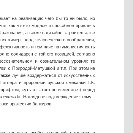
кает на реализацию чего бы то ни было, но
учит как что-то модное и способное привлечь
бразования, а также в дизайне, строительстве
угих химер, плод человеческого воображения,
эффективность и тем паче на гуманистичность
олне солидарен с той его позицией, согласно
ессознательном и сознательном уровнях те
язи с Природой-Матушкой и т.п. При этом не
также лучше воздержаться от искусственных
Гитлера и природной русской смекалки Г.К.
шрифтом, суть от этого не изменится) перед
роектах)
». Наглядное подтверждение этому –
овки вражеских банкиров.
дия касается якобы реальной ситуации в