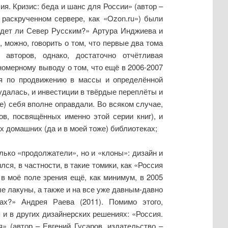
ия. Кризис: беда и шанс для России» (автор –
 раскрученном сервере, как «Ozon.ru») были
удет ли Север Русским?» Артура Инджиева и
 можно, говорить о том, что первые два тома
авторов, однако, достаточно отчётливая
номерному выводу о том, что ещё в 2006-2007
ия по продвижению в массы и определённой
удалась, и инвестиции в твёрдые переплёты и
е) себя вполне оправдали. Во всяком случае,
ов, посвящённых именно этой серии книг), и
х домашних (да и в моей тоже) библиотеках;
олько «продолжатели», но и «клоны»: дизайн и
я, в частности, в такие томики, как «Россия
в моё поле зрения ещё, как минимум, в 2005
ые лакуны, а также и на все уже давным-давно
ах?» Андрея Раева (2011). Помимо этого,
 и в других дизайнерских решениях: «Россия.
я» (автор – Евгений Гусаров, издательство –