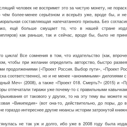
лящий человек не воспримет это за чистую монету, не пораски
о чём более-менее серьёзном и всерьёз уже, вроде бы, и не
 моральная составляющая напечатанного призыва. Без согласия
ако, ещё больше смущает то, что в нашей стране изда
ров) как раньше, так и сейчас, вроде бы, было не принят
ого цикла! Все сомнения в том, что издательство (как, впроч
том, чтобы при желании определить авторство, быстро развея
ми продолжениями («Проект Россия. Выбор пути», «Проект Рос
ска соответственно), но и не менее «анонимными» дилогиями с
дный Меч» (2008), а также «Проект 018. Смерть?» (2015) и «П
торы отпечатали тиражи уже почему-то с правильными кавычками
брыкивания от такового у других, то на эту тему вы можете 
овая «Википедия» (вот она-то, действительно, до поры, до в
е гораздо интереснее другие нюансы истории затронутой книжно
тянулась не так уж и долго, ибо уже в 2008 году была изд