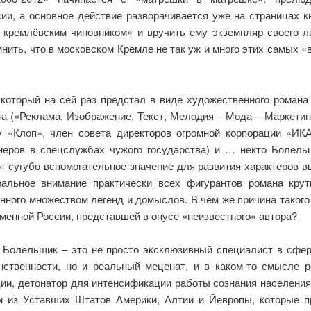
ии, а основное действие разворачивается уже на страницах кн
 кремлёвским чиновником» и вручить ему экземпляр своего л
мнить, что в московском Кремле не так уж и много этих самых 
который на сей раз предстал в виде художественного романа
 («Реклама, Изображение, Текст, Мелодия – Мода – Маркетин
у «Клоп», член совета директоров огромной корпорации «ИК
еров в спецслужбах чужого государства) и … некто Болель
т сугубо вспомогательное значение для развития характеров в
альное внимание практически всех фигурантов романа крут
янного множеством легенд и домыслов. В чём же причина такого
менной России, представшей в опусе «неизвестного» автора?
 Болельщик – это не просто эксклюзивный специалист в сфере
ственности, но и реальный меценат, и в каком-то смысле 
, детонатор для интенсификации работы сознания населения.
м из Уставших Штатов Америки, Алтии и Йевропы, которые 