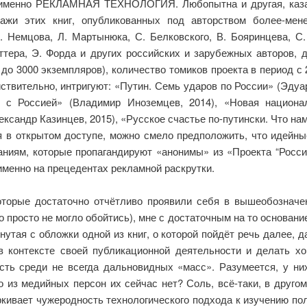
я именно РЕКЛАМНАЯ ТЕХНОЛОГИЯ. Любопытна и другая, каза
ражи этих книг, опубликованных под авторством более-мен
 Немцова, Л. Мартынюка, С. Белковского, В. Бояринцева, С. 
аттера, Э. Форда и других российских и зарубежных авторов
до 3000 экземпляров), количество томиков проекта в период с 
йствительно, интригуют: «Путин. Семь ударов по России» (Эдуа
ь с Россией» (Владимир Иноземцев, 2014), «Новая национа
ксандр Казинцев, 2015), «Русское счастье по-путински. Что на
 в открытом доступе, можно смело предположить, что идейны
ниям, которые пропагандируют «анонимы» из «Проекта “Россия”
именно на прецедентах рекламной раскрутки.
которые достаточно отчётливо проявили себя в вышеобозначе
 просто не могло обойтись), мне с достаточным на то основание
утая с обложки одной из книг, о которой пойдёт речь далее, 
в контексте своей публикационной деятельности и делать х
сть среди не всегда дальновидных «масс». Разумеется, у них
го из медийных персон их сейчас нет? Соль, всё-таки, в друго
кивает чужеродность технологического подхода к изучению пол