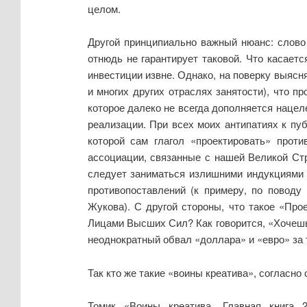
целом.
Другой принципиально важный нюанс: слово
отнюдь не гарантирует таковой. Что касаетс
инвестиции извне. Однако, на поверку выясня
и многих других отраслях занятости), что п
которое далеко не всегда дополняется нацел
реализации. При всех моих антипатиях к пуб
которой сам глагол «проектировать» прот
ассоциации, связанные с нашей Великой Стр
следует заниматься излишними индукциями 
противопоставлений (к примеру, по поводу
Жукова). С другой стороны, что такое «Про
Лицами Высших Сил? Как говорится, «Хочешь
неоднократный обвал «доллара» и «евро» за 
Так кто же такие «воины креатива», согласн
Томик «Воины креатива. Главная книга 