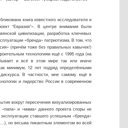
бликована книга известного исследователя и
роект “Евразия”». В центре внимания были
авянской цивилизации, разработка ключевых
сплуатации «бренда» патриотизма. В том, что
ссия» (причём тоже без правильных кавычек!)
троительным технологиям ещё с 1995 года (на
 бывает и всё в этом мире так или иначе
 как минимум, 12 лет подряд определёнными
 дискурса. В частности, мне самому ещё в
хнологии и лидерство России в современном
ытия вокруг пересечения визуализированных
е «папа» и «мама» данного проекта споры не
у эксплуатации ставшего успешным «бренда»
 …), но весьма пикантным элементом во всей