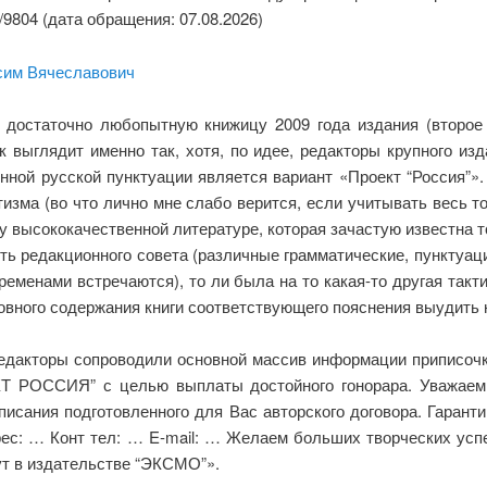
07/9804 (дата обращения: 07.08.2026)
сим Вячеславович
 достаточно любопытную книжицу 2009 года издания (второе
к выглядит именно так, хотя, по идее, редакторы крупного и
нной русской пунктуации является вариант «Проект “Россия”»
тизма (во что лично мне слабо верится, если учитывать весь т
у высококачественной литературе, которая зачастую известна 
ость редакционного совета (различные грамматические, пунктуа
временами встречаются), то ли была на то какая-то другая такт
новного содержания книги соответствующего пояснения выудить 
 редакторы сопроводили основной массив информации припи
КТ РОССИЯ” с целью выплаты достойного гонорара. Уважаем
исания подготовленного для Вас авторского договора. Гарант
с: … Конт тел: … E-mail: … Желаем больших творческих успех
ут в издательстве “ЭКСМО”».