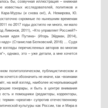
лось бы, созвучная иллюстрация – книжная
ее известных исследователей, политиков и
Кара-Мурзы (и снова он!), А. Немирова, Ю.
, достаточно скромные по нынешним временам
2011 по 2017 годы достигло ни много, ни мало
рд Лимонов, 2011), «Кто управляет Россией?»
льная идея Путина» (Игорь Эйдман, 2014),
м надо» (Станислав Белковский, 2016) … Судя
е взгляды перечисленных авторов во многом
», однако, это – уже детали, а мне хочется
нном политологическом, публицистическом и
м хочется обозначить не иначе, как «воинами
даёт, на мой взгляд, наиболее исчерпывающий
орошие гонорары, и быть в центре внимания
 есть и помощники (редакторы, корректоры,
м: термин «креатив» супротив отечественному
итической культуры как России, так и Мира в