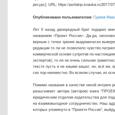
ресурс]. URL: https://portalnp.snauka.ru/2017/
Опубликовано пользователем:
Гуреев Мак
Лет 5 назад двоюродный брат подарил мне
названием «Проект Россия». Да-да, заголово
верным с точки зрения академически вывере
редакции то ли не позволило чувство патрио
коммерческой основе супротив по-настоящем
экспертов), то ли не очень сильная грамотн
тексте пусть и не кишмя кишат, но, всё же, 
сих пор неизвестно. Во всяком случае, из ос
Помимо названия в качестве некой интриги
разыскивает автора (авторов) книги “ПРОЕ
юридическим отделом издательства для подп
на взаимовыгодное сотрудничество. Наш адре
которых упомянуто в “Проекте Россия”, выйд