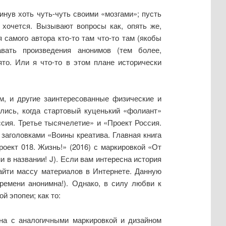
нув хоть чуть-чуть своими «мозгами»; пусть
 хочется. Вызывают вопросы как, опять же,
 самого автора кто-то там что-то там (якобы
вать произведения анонимов (тем более,
о. Или я что-то в этом плане исторически
ем, и другие заинтересованные физические и
лись, когда стартовый куценький «фолиант»
сия. Третье тысячелетие» и «Проект Россия.
 заголовками «Воины креатива. Главная книга
роект 018. Жизнь!» (2016) с маркировкой «От
 в названии! J). Если вам интересна история
найти массу материалов в Интернете. Данную
ремени анонимна!). Однако, в силу любви к
й эпопеи; как то:
ана с аналогичными маркировкой и дизайном