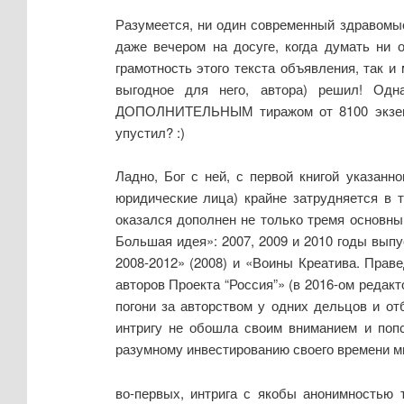
Разумеется, ни один современный здравомыс
даже вечером на досуге, когда думать ни 
грамотность этого текста объявления, так и
выгодное для него, автора) решил! Одн
ДОПОЛНИТЕЛЬНЫМ тиражом от 8100 экземпля
упустил? :)
Ладно, Бог с ней, с первой книгой указанн
юридические лица) крайне затрудняется в 
оказался дополнен не только тремя основны
Большая идея»: 2007, 2009 и 2010 годы выпу
2008-2012» (2008) и «Воины Креатива. Праве
авторов Проекта “Россия”» (в 2016-ом редак
погони за авторством у одних дельцов и от
интригу не обошла своим вниманием и попс
разумному инвестированию своего времени мн
во-первых, интрига с якобы анонимностью 