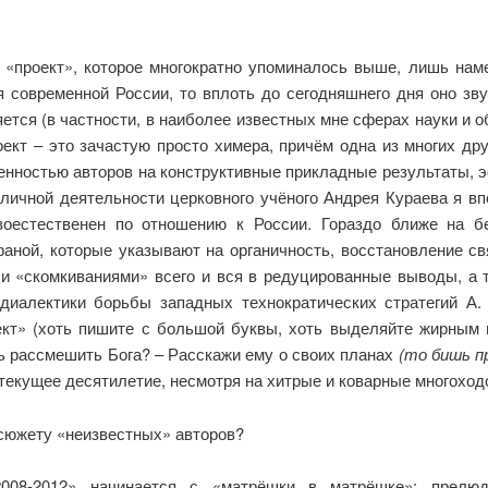
 «проект», которое многократно упоминалось выше, лишь наме
я современной России, то вплоть до сегодняшнего дня оно зв
ется (в частности, в наиболее известных мне сферах науки и о
роект – это зачастую просто химера, причём одна из многих др
енностью авторов на конструктивные прикладные результаты, 
личной деятельности церковного учёного Андрея Кураева я вп
ивоестественен по отношению к России. Гораздо ближе на б
аной, которые указывают на органичность, восстановление св
и «скомкиваниями» всего и вся в редуцированные выводы, а 
 диалектики борьбы западных технократических стратегий А. 
ект» (хоть пишите с большой буквы, хоть выделяйте жирным 
 рассмешить Бога? – Расскажи ему о своих планах
(то бишь п
текущее десятилетие, несмотря на хитрые и коварные многоход
о сюжету «неизвестных» авторов?
2008-2012» начинается с «матрёшки в матрёшке»: прелю