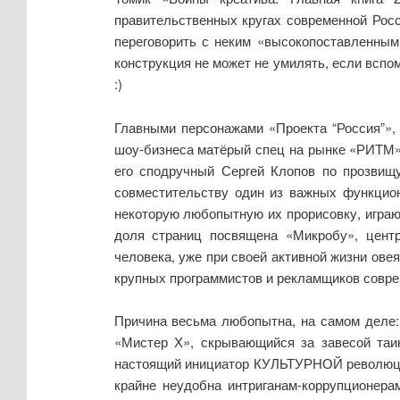
правительственных кругах современной Росс
переговорить с неким «высокопоставленным
конструкция не может не умилять, если вспо
:)
Главными персонажами «Проекта “Россия”», 
шоу-бизнеса матёрый спец на рынке «РИТМ»а
его сподручный Сергей Клопов по прозвищ
совместительству один из важных функцион
некоторую любопытную их прорисовку, играю
доля страниц посвящена «Микробу», центр
человека, уже при своей активной жизни ове
крупных программистов и рекламщиков совре
Причина весьма любопытна, на самом деле:
«Мистер Х», скрывающийся за завесой таин
настоящий инициатор КУЛЬТУРНОЙ революции
крайне неудобна интриганам-коррупционера