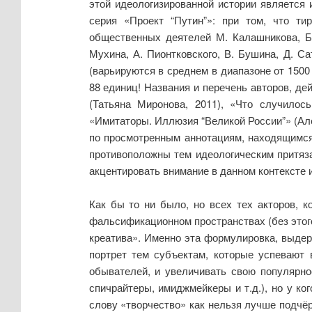
этой идеологизированной истории являетс
серия «Проект “Путин”»: при том, что ти
общественных деятелей М. Калашникова, Б.
Мухина, А. Пионтковского, В. Бушина, Д. С
(варьируются в среднем в диапазоне от 1500 
88 единиц! Названия и перечень авторов, де
(Татьяна Миронова, 2011), «Что случилос
«Имитаторы. Иллюзия “Великой России”» (Але
по просмотренным аннотациям, находящимся
противоположны тем идеологическим притяза
акцентировать внимание в данном контексте 
Как бы то ни было, но всех тех акторов, 
фальсификационном пространствах (без этого
креатива». Именно эта формулировка, выдерн
портрет тем субъектам, которые успевают 
обывателей, и увеличивать свою популярно
спичрайтеры, имиджмейкеры и т.д.), но у ко
слову «творчество» как нельзя лучше подчёр