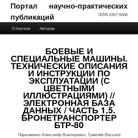
Портал научно-практических
публикаций
ISSN 2307-0056
Главное меню
О портале
Авторам
Перейти к основному содержимому
Перейти к дополнительному содержимому
БОЕВЫЕ И
СПЕЦИАЛЬНЫЕ МАШИНЫ.
ТЕХНИЧЕСКИЕ ОПИСАНИЯ
И ИНСТРУКЦИИ ПО
ЭКСПЛУАТАЦИИ (С
ЦВЕТНЫМИ
ИЛЛЮСТРАЦИЯМИ) //
ЭЛЕКТРОННАЯ БАЗА
ДАННЫХ / ЧАСТЬ 1.5.
БРОНЕТРАНСПОРТЕР
БТР-80
Пархоменко Александр Викторович, Гумелёв Василий