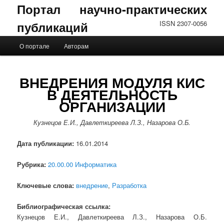
Портал научно-практических
публикаций
ISSN 2307-0056
Главное меню
О портале
Авторам
Перейти к основному содержимому
Перейти к дополнительному содержимому
ВНЕДРЕНИЯ МОДУЛЯ КИС
В ДЕЯТЕЛЬНОСТЬ
ОРГАНИЗАЦИИ
Кузнецов Е.И., Давлеткиреева Л.З., Назарова О.Б.
Дата публикации:
16.01.2014
Рубрика:
20.00.00 Информатика
Ключевые слова:
внедрение
,
Разработка
Библиографическая ссылка:
Кузнецов Е.И., Давлеткиреева Л.З., Назарова О.Б.