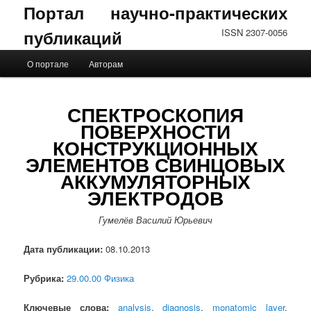
Портал научно-практических
публикаций
ISSN 2307-0056
Главное меню
О портале
Авторам
Перейти к основному содержимому
Перейти к дополнительному содержимому
СПЕКТРОСКОПИЯ
ПОВЕРХНОСТИ
КОНСТРУКЦИОННЫХ
ЭЛЕМЕНТОВ СВИНЦОВЫХ
АККУМУЛЯТОРНЫХ
ЭЛЕКТРОДОВ
Гумелёв Василий Юрьевич
Дата публикации:
08.10.2013
Рубрика:
29.00.00 Физика
Ключевые слова:
analysis
,
diagnosis
,
monatomic layer
,