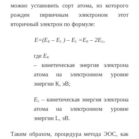
можно установить сорт атома, из которого
рожден первичным электроном этот
вторичный электрон по формуле:
Е=(Е
– Е
) – E
=E
– 2E
,
К
L
L
K
L
где
Е
К
– кинетическая энергия электрона
атома на электронном уровне
энергии К, эВ;
E
– кинетическая энергия электрона
L
атома на электронном уровне
энергии L, эВ.
Таким образом, процедура метода ЭОС, как