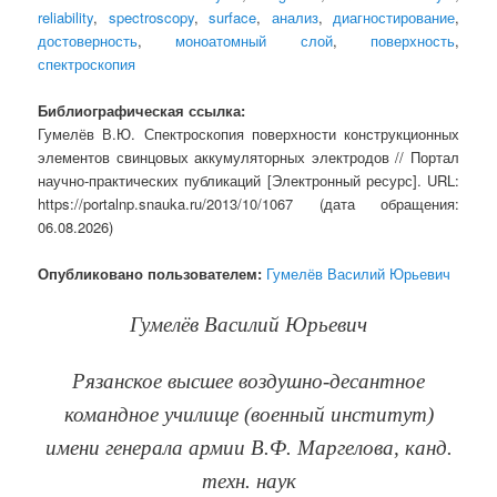
reliability
,
spectroscopy
,
surface
,
анализ
,
диагностирование
,
достоверность
,
моноатомный слой
,
поверхность
,
спектроскопия
Библиографическая ссылка:
Гумелёв В.Ю. Спектроскопия поверхности конструкционных
элементов свинцовых аккумуляторных электродов // Портал
научно-практических публикаций [Электронный ресурс]. URL:
https://portalnp.snauka.ru/2013/10/1067 (дата обращения:
06.08.2026)
Опубликовано пользователем:
Гумелёв Василий Юрьевич
Гумелёв Василий Юрьевич
Рязанское высшее воздушно-десантное
командное училище (военный институт)
имени генерала армии В.Ф. Маргелова, канд.
техн. наук