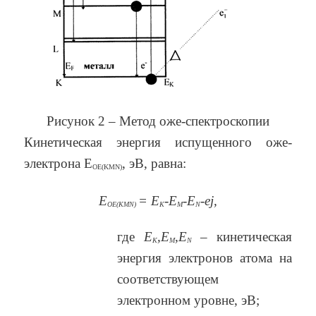
Рисунок 2 – Метод оже-спектроскопии
Кинетическая энергия испущенного оже-
электрона E
, эВ, равна:
ОЕ(KMN)
Е
= E
-E
-E
-e
j
,
ОЕ(KMN)
K
M
N
где
E
,E
,E
– кинетическая
K
M
N
энергия электронов атома на
соответствующем
электронном уровне, эВ;