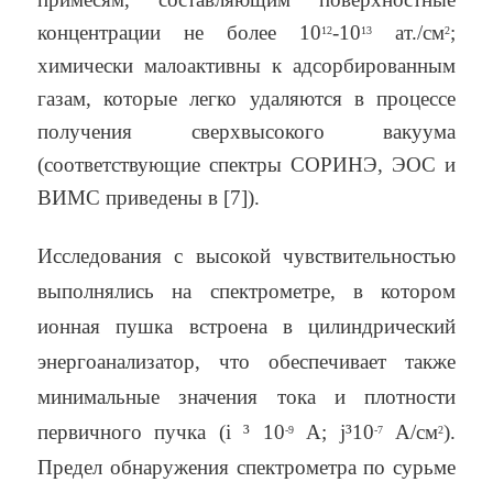
концентрации не более 10
-10
ат./см
;
12
13
2
химически малоактивны к адсорбированным
газам, которые легко удаляются в процессе
получения сверхвысокого вакуума
(соответствующие спектры СОРИНЭ, ЭОС и
ВИМС приведены в [7]).
Исследования с высокой чувствительностью
выполнялись на спектрометре, в котором
ионная пушка встроена в цилиндрический
энергоанализатор, что обеспечивает также
минимальные значения тока и плотности
первичного пучка (i
³
10
А; j
³
10
А/см
).
-9
-7
2
Предел обнаружения спектрометра по сурьме