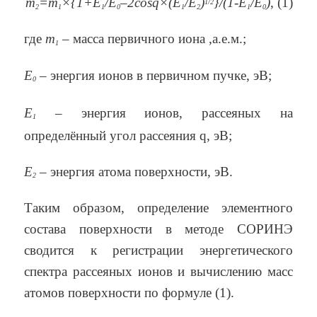
m
=m
×
{1+E
/E
–2cos
q×
(E
/E
)
}/(1-E
/E
)
, (1)
1/2
2
1
1
0
1
2
1
0
где
m
– масса первичного иона ,а.е.м.;
1
Е
– энергия ионов в первичном пучке, эВ;
0
Е
– энергия ионов, рассеяных на
1
определённый угол рассеяния
q
, эВ;
Е
– энергия атома поверхности, эВ.
2
Таким образом, определение элементного
состава поверхности в методе СОРИНЭ
сводится к регистрации энергетического
спектра рассеяных ионов и вычислению масс
атомов поверхности по формуле (1).