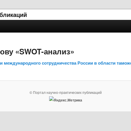
убликаций
лову «SWOT-анализ»
ти международного сотрудничества России в области тамож
© Портал научно-практических публикаций