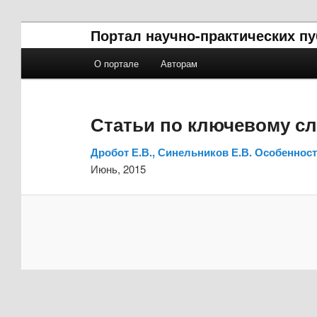
Портал научно-практических п
Главное меню
О портале
Авторам
Перейти к основному содержимому
Перейти к дополнительному содержимому
Статьи по ключевому с
Дробот Е.В., Синельников Е.В. Особеннос
Июнь, 2015