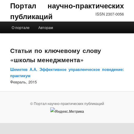
Портал научно-практических
публикаций
ISSN 2307-0056
Главное меню
О портале
Авторам
Перейти к основному содержимому
Перейти к дополнительному содержимому
Статьи по ключевому слову
«школы менеджмента»
Шеметев А.А. Эффективное управленческое поведение:
практикум
Февраль, 2015
© Портал научно-практических публикаций