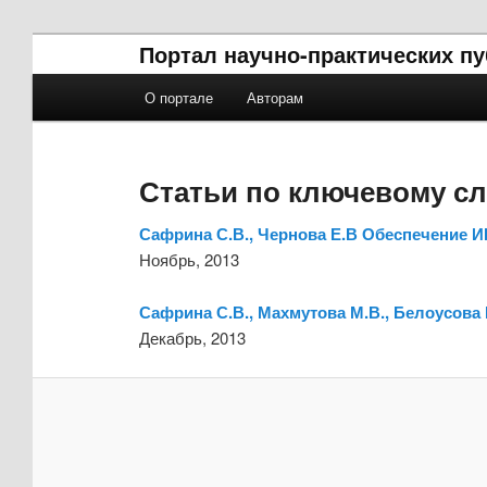
Портал научно-практических п
Главное меню
О портале
Авторам
Перейти к основному содержимому
Перейти к дополнительному содержимому
Статьи по ключевому сл
Сафрина С.В., Чернова Е.В Обеспечение И
Ноябрь, 2013
Сафрина С.В., Махмутова М.В., Белоусова
Декабрь, 2013