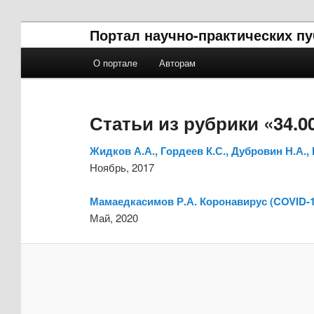
Портал научно-практических п
Главное меню
О портале
Авторам
Перейти к основному содержимому
Перейти к дополнительному содержимому
Статьи из рубрики «34.0
Жидков А.А., Гордеев К.С., Дубровин Н.А.
Ноябрь, 2017
Мамаедкасимов Р.А. Коронавирус (COVID-19
Май, 2020