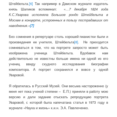
Штейбельта.
[6]
Так например в Дамском журнале издатель
князь Шаликов вспоминал:
«…
7 декабря 1824 года
К.С.Уварова исполняла Большое рондо Штейбельта в
Москве в концерте, устроенных в пользу пострадавших от
наводнения.»
[7]
Без сомнения в репертуаре столь хорошей пианистки были и
произведения ее учителя, Штейбельта
[8]
. Не приходится
сомневаться в том, что на портрете запросто может быть
изображена ученица Штейбельта. Вдобавок нам
действительно не известны больше имена ни одной из его
учениц ввиду скудного исследования биографии
композитора. А портрет сохранился и вовсе у одной
Уваровой.
Я обратилась в Русский Музей. Они весьма настороженно (у
меня нет пока ученой степени – Е.П.) приняли в работу мою
версию и дали задание отыскать репродукцию портрета
Уваровой, с которой была напечатана статья в 1973 году в
журнале «Наука и жизнь» к.и.н. Э.А. Павлюченко.