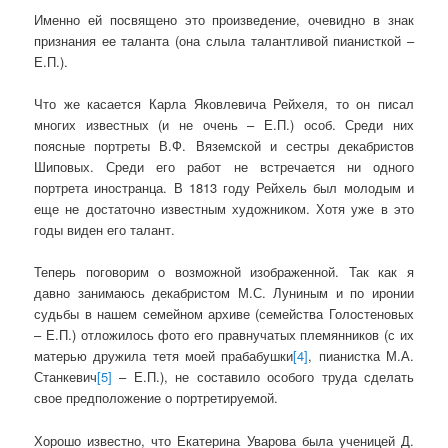
Именно ей посвящено это произведение, очевидно в знак
признания ее таланта (она слыла талантливой пианисткой –
Е.П.).
Что же касается Карла Яковлевича Рейхеля, то он писал
многих известных (и не очень – Е.П.) особ. Среди них
поясные портреты В.Ф. Вяземской и сестры декабристов
Шиповых. Среди его работ не встречается ни одного
портрета иностранца. В 1813 году Рейхель был молодым и
еще не достаточно известным художником. Хотя уже в это
годы виден его талант.
Теперь поговорим о возможной изображенной. Так как я
давно занимаюсь декабристом М.С. Луниным и по иронии
судьбы в нашем семейном архиве (семейства Голостеновых
– Е.П.) отложилось фото его правнучатых племянников (с их
матерью дружила тетя моей прабабушки
[4]
, пианистка М.А.
Станкевич
[5]
– Е.П.), не составило особого труда сделать
свое предположение о портретируемой.
Хорошо известно, что Екатерина Уварова была ученицей Д.