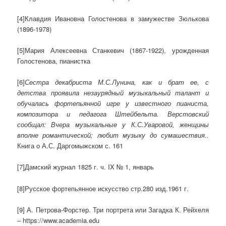
[4]Клавдия Ивановна Голостенова в замужестве Зюлькова
(1896-1978)
[5]Мария Алексеевна Станкевич (1867-1922), урожденная
Голостенова, пианистка
[6]
Сестра декабриста М.С.Лунина, как и брат ее, с
детства проявила незаурядный музыкальный талант и
обучалась фортепьянной игре у известного пианиста,
композитора и педагога Штейбельта. Верстовский
сообщал: Вчера музыкальные у К.С.Уваровой, женщины
вполне романтической; любит музыку до сумашествия..
Книга о А.С. Даргомыжском с. 161
[7]Дамский журнал 1825 г. ч. IX № 1, январь
[8]Русское фортепьянное искусство стр.280 изд.1961 г.
[9] А. Петрова-Форстер. Три портрета или Загадка К. Рейхеля
– https://www.academia.edu