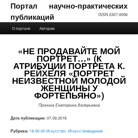
Портал научно-практических
публикаций
ISSN 2307-0056
Главное меню
О портале
Авторам
Перейти к основному содержимому
Перейти к дополнительному содержимому
«НЕ ПРОДАВАЙТЕ МОЙ
ПОРТРЕТ…» (К
АТРИБУЦИИ ПОРТРЕТА К.
РЕЙХЕЛЯ «ПОРТРЕТ
НЕИЗВЕСТНОЙ МОЛОДОЙ
ЖЕНЩИНЫ У
ФОРТЕПЬЯНО»)
Пронина Екатерина Валерьевна
Дата публикации:
07.09.2018
Рубрика:
18.00.00 Искусство. Искусствоведение