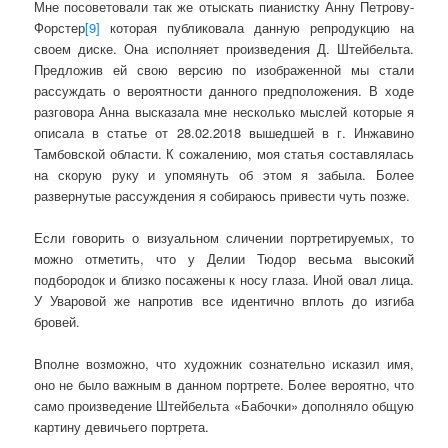
Мне посоветовали так же отыскать пианистку Анну Петрову-
Форстер
[9]
которая публиковала данную репродукцию на
своем диске. Она исполняет произведения Д. Штейбельта.
Предложив ей свою версию по изображенной мы стали
рассуждать о вероятности данного предположения. В ходе
разговора Анна высказала мне несколько мыслей которые я
описала в статье от 28.02.2018 вышедшей в г. Инжавино
Тамбовской области. К сожалению, моя статья составлялась
на скорую руку и упомянуть об этом я забыла. Более
развернутые рассуждения я собираюсь привести чуть позже.
Если говорить о визуальном сличении портретируемых, то
можно отметить, что у Делии Тюдор весьма высокий
подбородок и близко посажены к носу глаза. Иной овал лица.
У Уваровой же напротив все идентично вплоть до изгиба
бровей.
Вполне возможно, что художник сознательно исказил имя,
оно не было важным в данном портрете. Более вероятно, что
само произведение Штейбельта «Бабочки» дополняло общую
картину девичьего портрета.