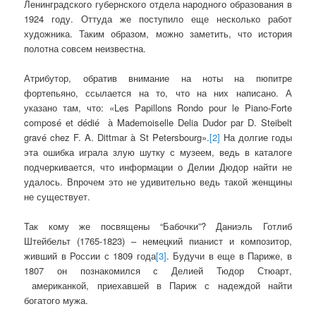
Ленинградского губернского отдела народного образования в
1924 году. Оттуда же поступило еще несколько работ
художника. Таким образом, можно заметить, что история
полотна совсем неизвестна.
Атрибутор, обратив внимание на ноты на пюпитре
фортепьяно, ссылается на то, что на них написано. А
указано там, что: «Les Papillons Rondo pour le Piano-Forte
composé et dédié à Mademoiselle Delia Dudor par D. Steibelt
gravé chez F. A. Dittmar à St Petersbourg».
[2]
На долгие годы
эта ошибка играла злую шутку с музеем, ведь в каталоге
подчеркивается, что информации о Делии Дюдор найти не
удалось. Впрочем это не удивительно ведь такой женщины
не существует.
Так кому же посвящены “Бабочки”? Даниэль Готлиб
Штейбельт (1765-1823) – немецкий пианист и композитор,
живший в России с 1809 года
[3]
. Будучи в еще в Париже, в
1807 он познакомился с Делией Тюдор Стюарт,
американкой, приехавшей в Париж с надеждой найти
богатого мужа.