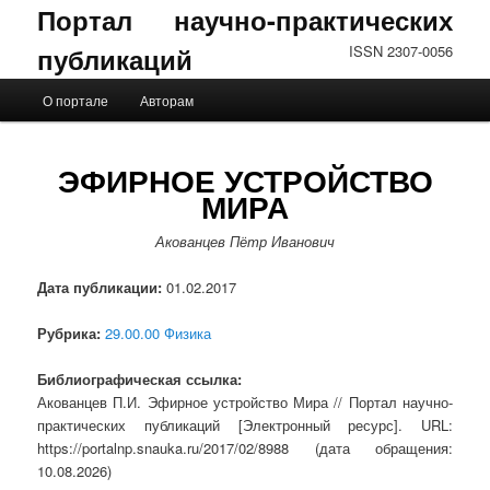
Портал научно-практических
публикаций
ISSN 2307-0056
Главное меню
О портале
Авторам
Перейти к основному содержимому
Перейти к дополнительному содержимому
ЭФИРНОЕ УСТРОЙСТВО
МИРА
Акованцев Пётр Иванович
Дата публикации:
01.02.2017
Рубрика:
29.00.00 Физика
Библиографическая ссылка:
Акованцев П.И. Эфирное устройство Мира // Портал научно-
практических публикаций [Электронный ресурс]. URL:
https://portalnp.snauka.ru/2017/02/8988 (дата обращения:
10.08.2026)