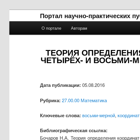
Портал научно-практических п
Главное меню
О портале
Авторам
Перейти к основному содержимому
Перейти к дополнительному содержимому
ТЕОРИЯ ОПРЕДЕЛЕНИ
ЧЕТЫРЁХ- И ВОСЬМИ-
Дата публикации:
05.08.2016
Рубрика:
27.00.00 Математика
Ключевые слова:
восьми-мерной
,
координат
Библиографическая ссылка:
Бочаров Н.А. Теория определения координат