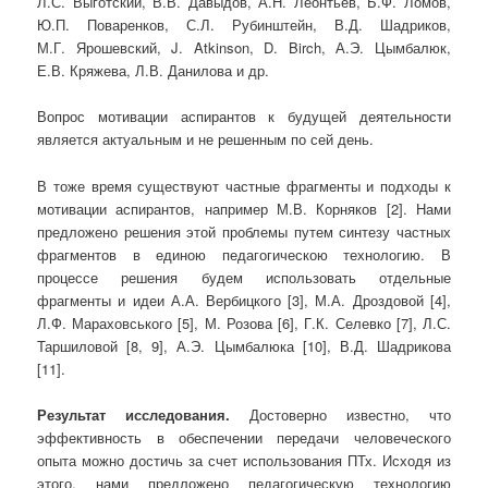
Л.С. Выготский, В.В. Давыдов, А.Н. Леонтьев, Б.Ф. Ломов,
Ю.П. Поваренков, С.Л. Рубинштейн, В.Д. Шадриков,
М.Г. Ярошевский, J. Atkinson, D. Birch, А.Э. Цымбалюк,
Е.В. Кряжева, Л.В. Данилова и др.
Вопрос мотивации аспирантов к будущей деятельности
является актуальным и не решенным по сей день.
В тоже время существуют частные фрагменты и подходы к
мотивации аспирантов, например М.В. Корняков [2]. Нами
предложено решения этой проблемы путем синтезу частных
фрагментов в единою педагогическою технологию. В
процессе решения будем использовать отдельные
фрагменты и идеи А.А. Вербицкого [3], М.А. Дроздовой [4],
Л.Ф. Мараховського [5], М. Розова [6], Г.К. Селевко [7], Л.С.
Таршиловой [8, 9], А.Э. Цымбалюка [10], В.Д. Шадрикова
[11].
Результат исследования.
Достоверно известно, что
эффективность в обеспечении передачи человеческого
опыта можно достичь за счет использования ПТх. Исходя из
этого, нами предложено педагогическую технологию