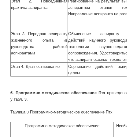
Этап 2. Повседневная
Реагирование на результат выполн
практика аспиранта
аспирантом этапов технолог
Направление аспиранта на развитие
Этап 3. Передача аспиранту
Объяснение аспиранту поря
жизненного опыта из
действий научного руководителя
руководства работой
технологии научно-педагогическ
аспирантами
сопровождения. Удостовериться в 
что аспирант осознал технологию
Этап 4. Диагностирование
Оценивание действий аспирант
целом
6. Программно-методическое обеспечение Птх
приведено
у табл. 3.
Таблица 3 Программно-методическое обеспечение Птх
Программно-методическое обеспечение
Необходим