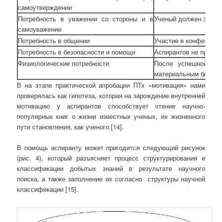
самоутверждении
Потребность в уважении со стороны и в
Ученый должен заслу
самоуважении
Потребность в общении
Участие в конференци
Потребность в безопасности и помощи
Аспирантов не призы
Физиологические потребности
После успешной защ
материальным благам
В на этапе практической апробации ПТх «мотивация» нами
проверялась как гипотеза, которая на зарождение внутренней
мотивацию у аспирантов способствует чтение научно-
популярных книг о жизни известных ученых, их жизненного
пути становления, как ученого [14].
В помощь аспиранту может пригодится следующий рисунок
(рис. 4), который разъясняет процесс структурирования и
классификации добытых знаний в результате научного
поиска, а также заполнение их согласно структуры научной
классификации [15].