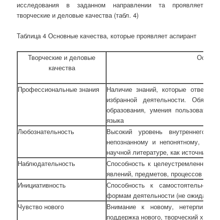
исследования в заданном направлении та проявляет
творческие и деловые качества (табл. 4)
Таблица 4 Основные качества, которые проявляет аспирант
Творческие и деловые
Основн
качества
Профессиональные знания
Наличие знаний, которые отвечают
избранной деятельности. Обязате
образования, умения пользоваться
языка
Любознательность
Высокий уровень внутреннего с
непознанному и непонятному, высо
научной литературе, как источнику з
Наблюдательность
Способность к целеустремленному 
явлений, предметов, процессов и то
Инициативность
Способность к самостоятельным 
формам деятельности (не ожидая ука
Чувство нового
Внимание к новому, нетерпимость
поддержка нового, творческий харак