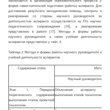
заключается в организации образовательного процесса у
форме самостоятельной подготовки (работы) аспиранта. Для
достижение результата методическая помощь, контроль и
реагирование со стороны научного руководителя за
деятельностью аспиранта осуществляется за Птх научно-
педагогического сопровождения [16], а реагирование
представлено в работе [17]. Методы и формы работы
научного руководителя, а также учебная деятельность
аспирантов представлено у табл. 2.
Таблица 2 Метода и формы работы научного руководителя и
учебной деятельности аспирантов
Содержание этапа
Методы и
Научный руководитель
Этап 1. Передача
Объяснение аспиранту поря
теоретического содержания
выполнения этапов технологии
выполнения этапов проектной
технологии