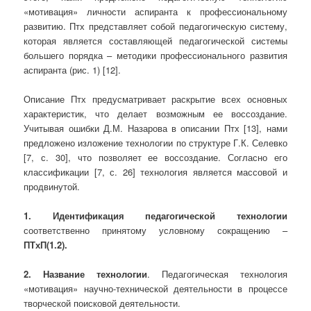
«мотивация» личности аспиранта к профессиональному
развитию. Птх представляет собой педагогическую систему,
которая является составляющей педагогической системы
большего порядка – методики профессионального развития
аспиранта (рис. 1) [12].
Описание Птх предусматривает раскрытие всех основных
характеристик, что делает возможным ее воссоздание.
Учитывая ошибки Д.М. Назарова в описании Птх [13], нами
предложено изложение технологии по структуре Г.К. Селевко
[7, с. 30], что позволяет ее воссоздание. Согласно его
классификации [7, с. 26] технология является массовой и
продвинутой.
1. Идентификация педагогической технологии
соответственно принятому условному сокращению –
ПТхП(1.2).
2. Название технологии
. Педагогическая технология
«мотивация» научно-технической деятельности в процессе
творческой поисковой деятельности.