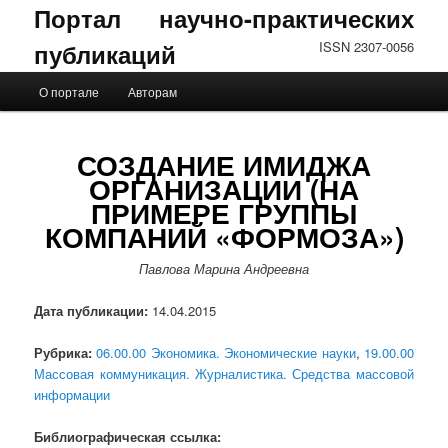
Портал научно-практических
публикаций
ISSN 2307-0056
Главное меню
О портале
Авторам
Перейти к основному содержимому
Перейти к дополнительному содержимому
СОЗДАНИЕ ИМИДЖА
ОРГАНИЗАЦИИ (НА
ПРИМЕРЕ ГРУППЫ
КОМПАНИЙ «ФОРМОЗА»)
Павлова Марина Андреевна
Дата публикации:
14.04.2015
Рубрика:
06.00.00 Экономика. Экономические науки
,
19.00.00
Массовая коммуникация. Журналистика. Средства массовой
информации
Библиографическая ссылка: